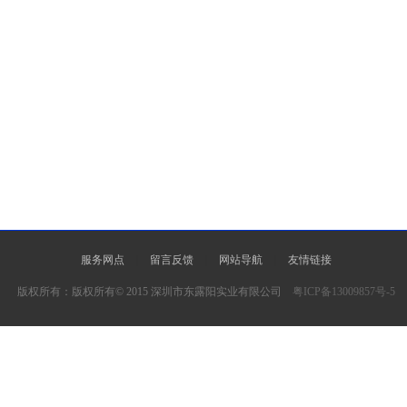
服务网点
|
留言反馈
|
网站导航
|
友情链接
版权所有：版权所有© 2015 深圳市东露阳实业有限公司
粤ICP备13009857号-5